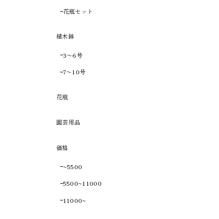
花瓶セット
植木鉢
3〜6号
7〜10号
花瓶
園芸用品
価格
~5500
5500~11000
11000~