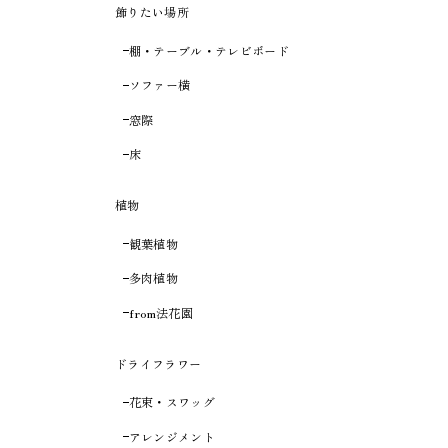
飾りたい場所
棚・テーブル・テレビボード
ソファー横
窓際
床
植物
観葉植物
多肉植物
from法花園
ドライフラワー
花束・スワッグ
アレンジメント