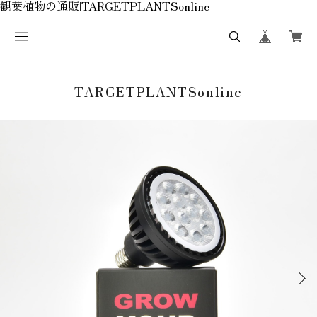
観葉植物の通販|TARGETPLANTSonline
TARGETPLANTSonline