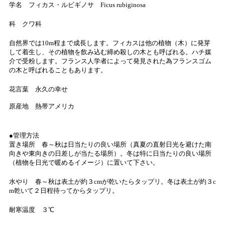
学名 フィカス・ルビギノサ Ficus rubiginosa
科 クワ科
自然界では10m程まで成長します。フィカスは他の植物（木）に発芽
して着生し、その植物を飲み込む締め殺しの木とも呼ばれる。ハチ媒
介で受粉します。フランス人学者によって発見された為フランスゴム
の木と呼ばれることもあります。
花言葉 永久の幸せ
原産地 熱帯アメリカ
●管理方法
置き場所 春～秋は日当たりの良い場所（真夏の直射日光を避けた南
向きや東向きの日差しが当たる場所）。冬は特に日当たりの良い場所
（植物を日光で暖めるイメージ）に置いて下さい。
水やり 春～秋は表土が約３cmが乾いたらタップリ。冬は表土が約３c
m乾いて２日程待ってからタップリ。
耐寒温度 ３℃