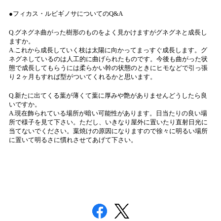
●フィカス・ルビギノサについてのQ&A
Q.グネグネ曲がった樹形のものをよく見かけますがグネグネと成長し
ますか。
A.これから成長していく枝は太陽に向かってまっすぐ成長します。グ
ネグネしているのは人工的に曲げられたものです。今後も曲がった状
態で成長してもらうには柔らかい幹の状態のときにヒモなどで引っ張
り２ヶ月もすれば型がついてくれるかと思います。
Q.新たに出てくる葉が薄くて葉に厚みや艶がありませんどうしたら良
いですか。
A.現在飾られている場所が暗い可能性があります。日当たりの良い場
所で様子を見て下さい。ただし、いきなり屋外に置いたり直射日光に
当てないでください。葉焼けの原因になりますので徐々に明るい場所
に置いて明るさに慣れさせてあげて下さい。