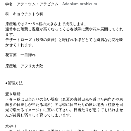
Adenium arabicum
学名 アデニウム・アラビクム
科 キョウチクトウ科
原産地では３〜５m程の大きさまで成長します。
通常冬に落葉し温度が高くなってくる春以降に葉や花を展開してくれ
ます。
デザートローズ（砂漠の薔薇）と呼ばれるほどとても綺麗なお花を咲
かせてくれます。
花言葉 一目惚れ
原産地 アフリカ大陸
●管理方法
置き場所
・春～秋は日当たりの良い場所（真夏の直射日光を避けた南向きや東
向きの日差しが当たる場所）冬は特に日当たりの良い場所（植物を日
光で暖めるイメージ）に置いて下さい。日当たりが悪くても枯れませ
んが徒長し弱々しく育ってしまいます。
水やり