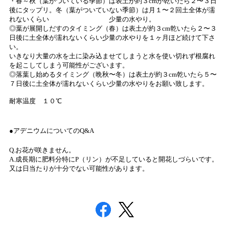
・春～秋（葉がついている季節）は表土が約３cmが乾いたら２〜３日
後にタップリ。冬（葉がついていない季節）は月１〜２回土全体が濡
れないくらい 少量の水やり。
◎葉が展開しだすのタイミング（春）は表土が約３cm乾いたら２〜３
日後に土全体が濡れないくらい少量の水やりを１ヶ月ほど続けて下さ
い。
いきなり大量の水を土に染み込ませてしまうと水を使い切れず根腐れ
を起こしてしまう可能性がございます。
◎落葉し始めるタイミング（晩秋〜冬）は表土が約３cm乾いたら５〜
７日後に土全体が濡れないくらい少量の水やりをお願い致します。
耐寒温度 １０℃
●アデニウムについてのQ&A
Q.お花が咲きません。
A.成長期に肥料分特にP（リン）が不足していると開花しづらいです。
又は日当たりが十分でない可能性があります。